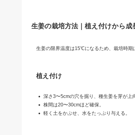
生姜の栽培方法｜植え付けから成
生姜の限界温度は15℃になるため、栽培時期
植え付け
深さ3〜5cmの穴を掘り、種生姜を芽が
株間は20〜30cmほど確保。
軽く土をかぶせ、水をたっぷり与える。