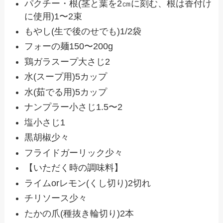
パクチー・根(茎と葉を2㎝に刻む、根は香付け
に使用)1〜2束
もやし(生で後のせでも)1/2袋
フォーの麺150〜200g
鶏ガラスープ大さじ2
水(スープ用)5カップ
水(茹でる用)5カップ
ナンプラー小さじ1.5〜2
塩小さじ1
黒胡椒少々
フライドガーリック少々
【いただく時の調味料】
ライムorレモン(くし切り)2切れ
チリソース少々
たかの爪(種抜き輪切り)2本