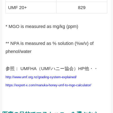
UMF 20+
829
* MGO is measured as mg/kg (ppm)
** NPA is measured as % solution (%w/v) of
phenol/water
参照： UMFHA（UMFハニー協会）HP他・・
http://www.umf.org.nz/grading-system-explained/
https://export-x.com/manuka-honey-umf-to-mgo-calculator/