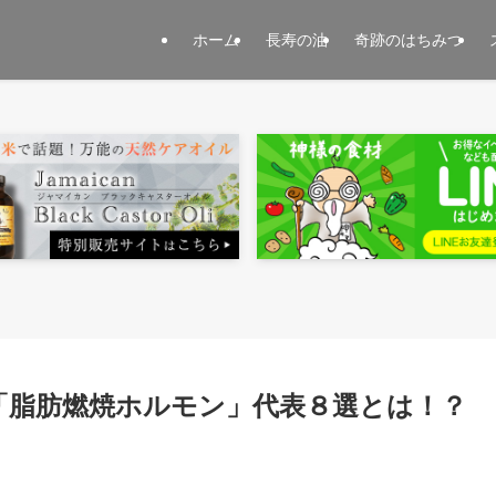
ホーム
長寿の油
奇跡のはちみつ
「脂肪燃焼ホルモン」代表８選とは！？