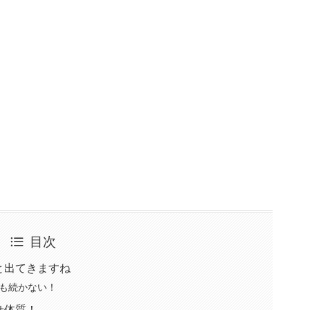
目次
と出てきますね
も続かない！
せ体質！