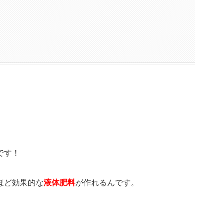
です！
ほど効果的な
液体肥料
が作れるんです。
。