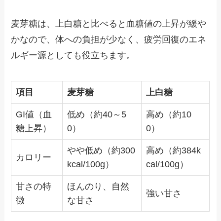
麦芽糖は、上白糖と比べると血糖値の上昇が緩や
かなので、体への負担が少なく、疲労回復のエネ
ルギー源としても役立ちます。
項目
麦芽糖
上白糖
GI値（血
低め（約40～5
高め（約10
糖上昇）
0）
0）
やや低め（約300
高め（約384k
カロリー
kcal/100g）
cal/100g）
甘さの特
ほんのり、自然
強い甘さ
徴
な甘さ