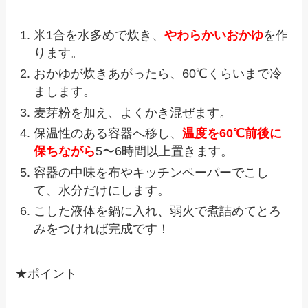
米1合を水多めで炊き、
やわらかいおかゆ
を作
ります。
おかゆが炊きあがったら、60℃くらいまで冷
まします。
麦芽粉を加え、よくかき混ぜます。
保温性のある容器へ移し、
温度を60℃前後に
保ちながら
5〜6時間以上置きます。
容器の中味を布やキッチンペーパーでこし
て、水分だけにします。
こした液体を鍋に入れ、弱火で煮詰めてとろ
みをつければ完成です！
★ポイント