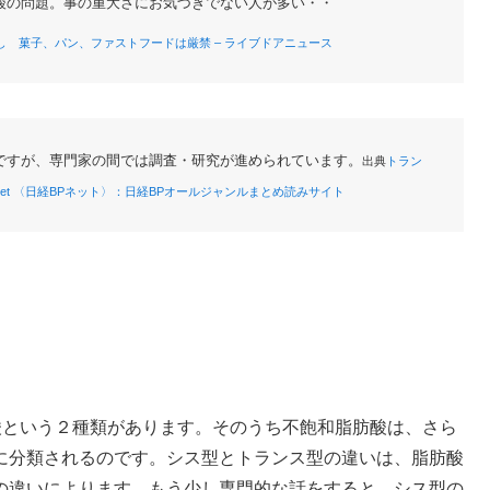
酸の問題。事の重大さにお気づきでない人が多い・・
 菓子、パン、ファストフードは厳禁 – ライブドアニュース
ですが、専門家の間では調査・研究が進められています。
出典
トラン
BPnet 〈日経BPネット〉：日経BPオールジャンルまとめ読みサイト
酸という２種類があります。そのうち不飽和脂肪酸は、さら
に分類されるのです。シス型とトランス型の違いは、脂肪酸
の違いによります。もう少し専門的な話をすると、シス型の