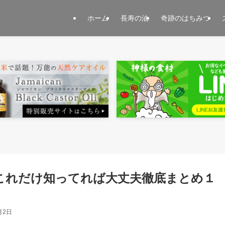
ホーム
長寿の油
奇跡のはちみつ
これだけ知ってれば大丈夫徹底まとめ１
月2日