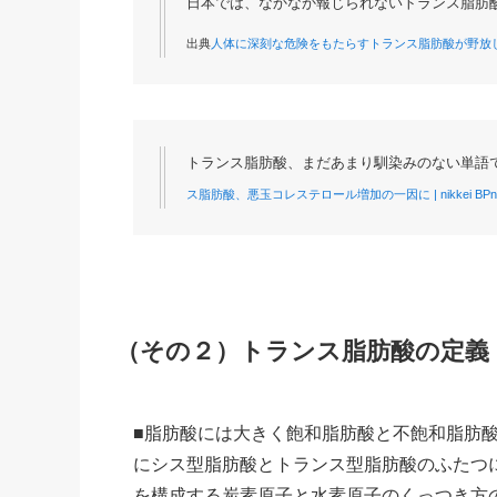
日本では、なかなか報じられないトランス脂肪
出典
人体に深刻な危険をもたらすトランス脂肪酸が野放し
トランス脂肪酸、まだあまり馴染みのない単語
ス脂肪酸、悪玉コレステロール増加の一因に | nikkei 
（その２）トランス脂肪酸の定義
■脂肪酸には大きく飽和脂肪酸と不飽和脂肪
にシス型脂肪酸とトランス型脂肪酸のふたつ
を構成する炭素原子と水素原子のくっつき方