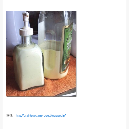
画像
http://prairiecottagerose.blogspot.jp/