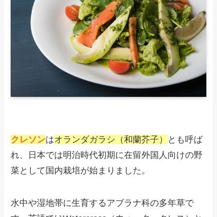
クレソン
は
オランダガラシ（和蘭芥子）
とも呼ば
れ、日本では明治時代初期に在留外国人向けの野
菜として国内栽培が始まりました。
水中や湿地帯に生育するアブラナ科の多年草で