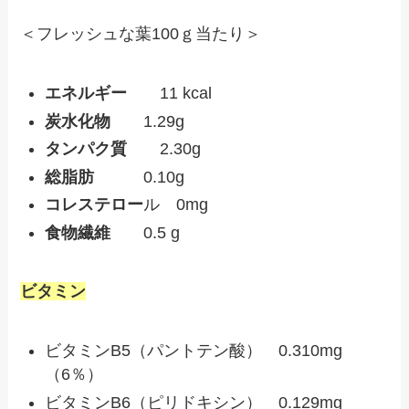
＜フレッシュな葉100ｇ当たり＞
エネルギー
11 kcal
炭水化物
1.29g
タンパク質
2.30g
総脂肪
0.10g
コレステロー
ル 0mg
食物繊維
0.5 g
ビタミン
ビタミンB5（パントテン酸） 0.310mg
（6％）
ビタミンB6（ピリドキシン） 0.129mg