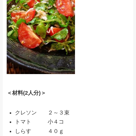
＜材料(2人分)＞
クレソン ２～３束
トマト 小４コ
しらす ４０ｇ