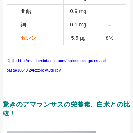
亜鉛
0.9 mg
–
銅
0.1 mg
–
セレン
5.5 µg
8%
引用：
http://nutritiondata.self.com/facts/cereal-grains-and-
pasta/10640/2#ixzz4cWQgITbV
驚きのアマランサスの栄養素、白米との比
較！