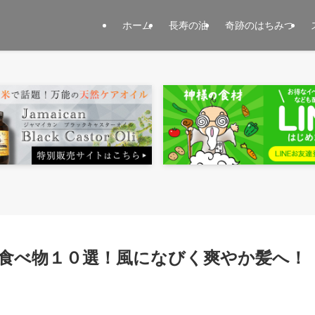
ホーム
長寿の油
奇跡のはちみつ
食べ物１０選！風になびく爽やか髪へ！
日