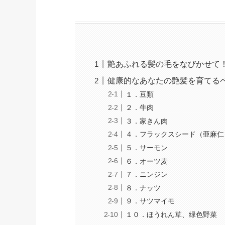
艶あふれる髪の毛をなびかせて
健康的なあなたの艶髪を育てるベ
１．豆類
２．牛肉
３．家きん肉
４．フラックスシード（亜麻仁
５．サーモン
６．オーツ麦
７．ニンジン
８．ナッツ
９．サツマイモ
１０．ほうれん草、緑色野菜