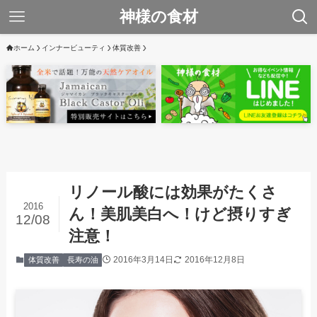
神様の食材
ホーム
インナービューティ
体質改善
リノール酸には効果がたくさ
2016
ん！美肌美白へ！けど摂りすぎ
12/08
注意！
2016年3月14日
2016年12月8日
体質改善
長寿の油