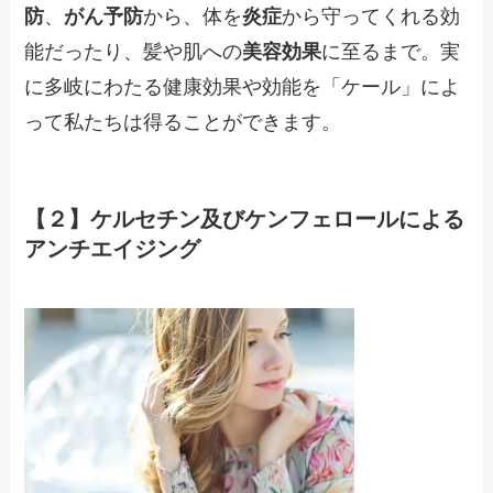
防
、
がん予防
から、体を
炎症
から守ってくれる効
能だったり、髪や肌への
美容効果
に至るまで。実
に多岐にわたる健康効果や効能を「ケール」によ
って私たちは得ることができます。
【２】ケルセチン及びケンフェロールによる
アンチエイジング