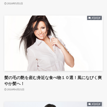
2016年5月1日
体質改善
髪の毛の艶を産む身近な食べ物１０選！風になびく爽
やか髪へ！
2016年4月21日
体質改善