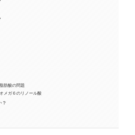
？
？
脂肪酸の問題
オメガ６のリノール酸
か？