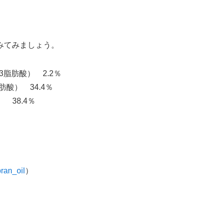
みてみましょう。
3脂肪酸） 2.2％
肪酸） 34.4％
 38.4％
bran_oil
）