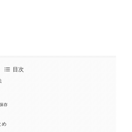
目次
法
保存
とめ