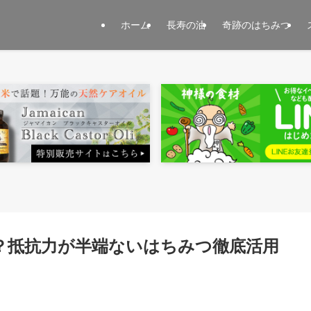
ホーム
長寿の油
奇跡のはちみつ
？抵抗力が半端ないはちみつ徹底活用